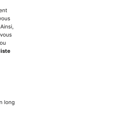
ent
 vous
Ainsi,
 vous
 ou
liste
n long