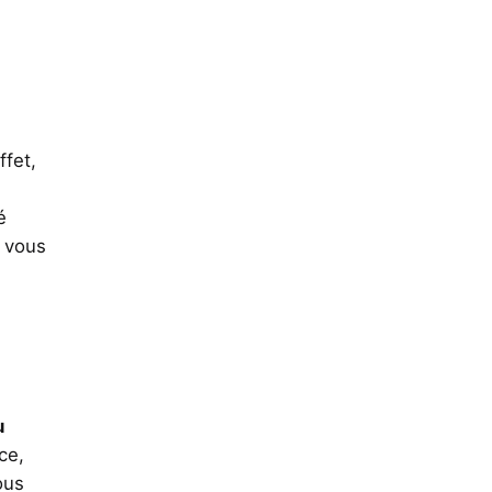
ffet,
é
 vous
u
ce,
ous