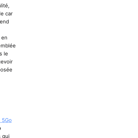
lité,
le car
pend
u en
’emblée
s le
cevoir
posée
e 5Go
e
 qui