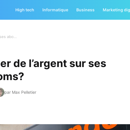
High tech
Informatique
Business
Marketing dig
Comment économiser de l’argent sur ses abonnements télécoms?
 de l’argent sur ses
coms?
par Max Pelletier