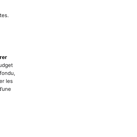
tes.
rer
budget
nfondu,
er les
d’une