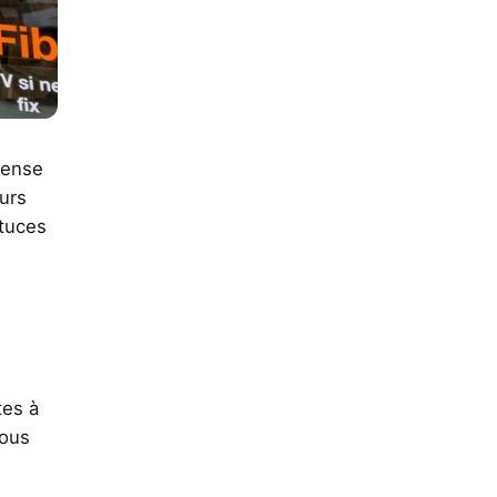
mense
eurs
stuces
tes à
vous