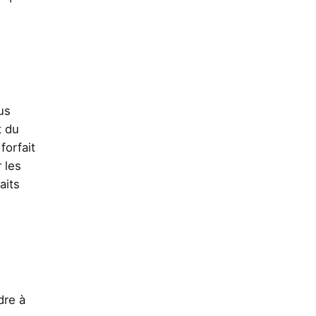
us
t du
forfait
 les
aits
dre à