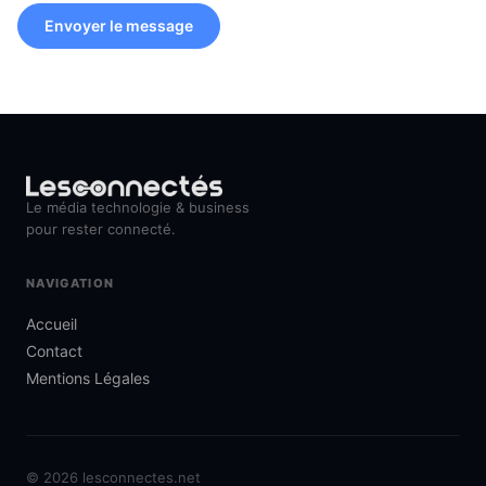
Envoyer le message
Le média technologie & business
pour rester connecté.
NAVIGATION
Accueil
Contact
Mentions Légales
© 2026 lesconnectes.net