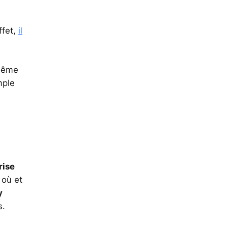
ffet,
il
-même
mple
rise
s où et
y
s.