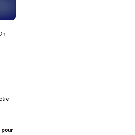
 On
otre
 pour