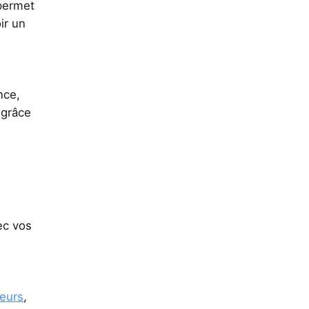
 permet
ir un
nce,
 grâce
ec vos
teurs
,