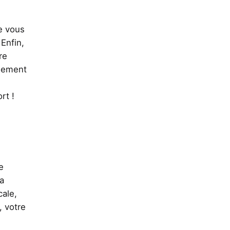
e vous
Enfin,
re
quement
rt !
e
la
cale,
, votre