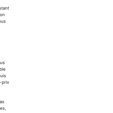
stant
ion
ous
ous
ble
puis
-prix
pas
ges,