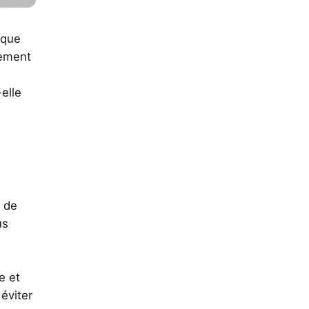
ique
tement
elle
, de
us
e et
éviter