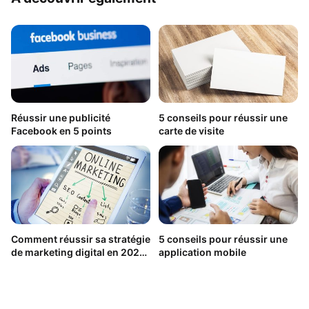
Réussir une publicité
5 conseils pour réussir une
Facebook en 5 points
carte de visite
Comment réussir sa stratégie
5 conseils pour réussir une
de marketing digital en 2021
application mobile
sans risque de se tromper ?