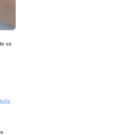
de sa
duits
de