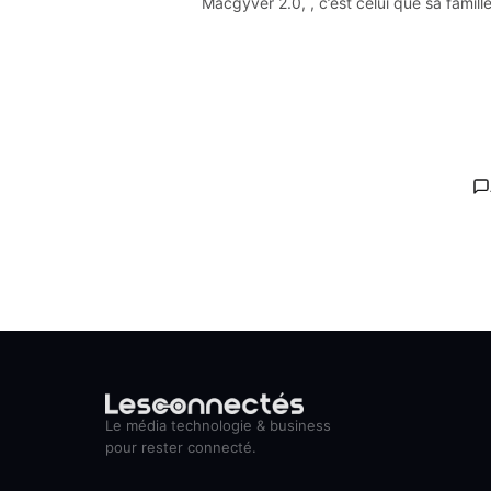
Macgyver 2.0, , c’est celui que sa famil
Le média technologie & business
pour rester connecté.