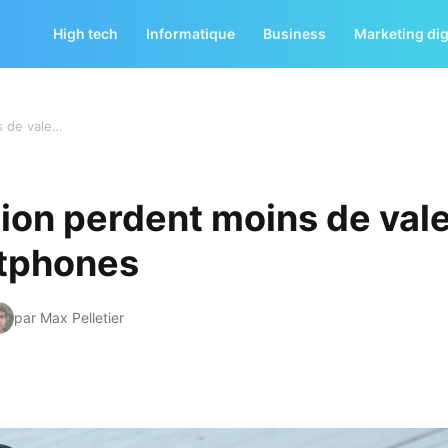
High tech
Informatique
Business
Marketing dig
Les iPhones d’occasion perdent moins de valeur que les autres smartphones
ion perdent moins de val
rtphones
par Max Pelletier