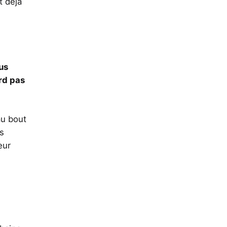
t déjà
us
erd pas
au bout
s
eur